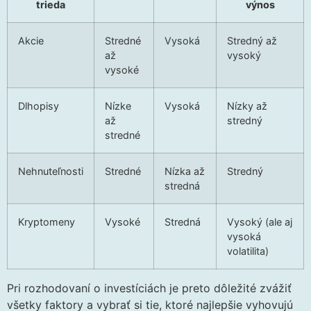
trieda
výnos
Akcie
Stredné
Vysoká
Stredný až
až
vysoký
vysoké
Dlhopisy
Nízke
Vysoká
Nízky až
až
stredný
stredné
Nehnuteľnosti
Stredné
Nízka až
Stredný
stredná
Kryptomeny
Vysoké
Stredná
Vysoký (ale aj
vysoká
volatilita)
Pri rozhodovaní o investíciách je preto dôležité zvážiť
všetky faktory a vybrať si tie, ktoré najlepšie vyhovujú