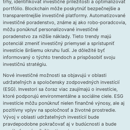
trhy, identifikovať investičné príležitosti a optimalizovať
portfólio. Blockchain môže poskytnúť bezpečnejšie a
transparentnejšie investičné platformy. Automatizované
investičné poradenstvo, známe aj ako robo-poradcovia,
môžu ponúknuť personalizované investičné
poradenstvo za nižšie náklady. Tieto trendy majú
potenciál zmeniť investičný priemysel a sprístupniť
investície širšiemu okruhu ľudí. Je dôležité byť
informovaný o týchto trendoch a prispôsobiť svoju
investičnú stratégiu.
Nové investičné možnosti sa objavujú v oblasti
udržateľných a spoločensky zodpovedných investícií
(ESG). Investori sa čoraz viac zaujímajú o investície,
ktoré podporujú environmentálne a sociálne ciele. ESG
investície môžu ponúknuť nielen finančné výnosy, ale aj
pozitívny vplyv na spoločnosť a životné prostredie.
Vývoj v oblasti udržateľných investícií bude
pravdepodobne pokračovať aj v budúcnosti a bude