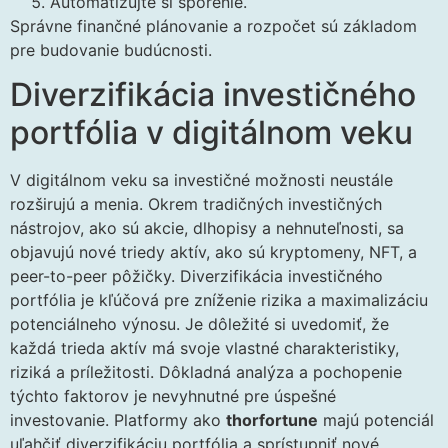
Automatizujte si sporenie.
Správne finančné plánovanie a rozpočet sú základom
pre budovanie budúcnosti.
Diverzifikácia investičného
portfólia v digitálnom veku
V digitálnom veku sa investičné možnosti neustále
rozširujú a menia. Okrem tradičných investičných
nástrojov, ako sú akcie, dlhopisy a nehnuteľnosti, sa
objavujú nové triedy aktív, ako sú kryptomeny, NFT, a
peer-to-peer pôžičky. Diverzifikácia investičného
portfólia je kľúčová pre zníženie rizika a maximalizáciu
potenciálneho výnosu. Je dôležité si uvedomiť, že
každá trieda aktív má svoje vlastné charakteristiky,
riziká a príležitosti. Dôkladná analýza a pochopenie
týchto faktorov je nevyhnutné pre úspešné
investovanie. Platformy ako
thorfortune
majú potenciál
uľahčiť diverzifikáciu portfólia a sprístupniť nové