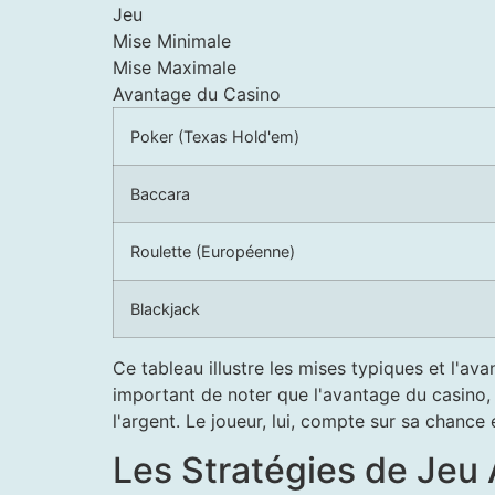
Jeu
Mise Minimale
Mise Maximale
Avantage du Casino
Poker (Texas Hold'em)
Baccara
Roulette (Européenne)
Blackjack
Ce tableau illustre les mises typiques et l'a
important de noter que l'avantage du casino, m
l'argent. Le joueur, lui, compte sur sa chance
Les Stratégies de Jeu 