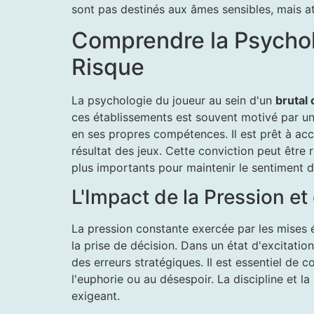
sont pas destinés aux âmes sensibles, mais att
Comprendre la Psychol
Risque
La psychologie du joueur au sein d'un
brutal 
ces établissements est souvent motivé par u
en ses propres compétences. Il est prêt à acce
résultat des jeux. Cette conviction peut être
plus importants pour maintenir le sentiment d'
L'Impact de la Pression et
La pression constante exercée par les mises é
la prise de décision. Dans un état d'excitatio
des erreurs stratégiques. Il est essentiel d
l'euphorie ou au désespoir. La discipline et 
exigeant.