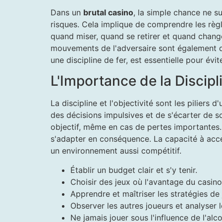
Dans un
brutal casino
, la simple chance ne su
risques. Cela implique de comprendre les règl
quand miser, quand se retirer et quand changer
mouvements de l'adversaire sont également de
une discipline de fer, est essentielle pour é
L'Importance de la Discipli
La discipline et l'objectivité sont les piliers 
des décisions impulsives et de s'écarter de so
objectif, même en cas de pertes importantes. 
s'adapter en conséquence. La capacité à acce
un environnement aussi compétitif.
Établir un budget clair et s'y tenir.
Choisir des jeux où l'avantage du casino 
Apprendre et maîtriser les stratégies de
Observer les autres joueurs et analyser l
Ne jamais jouer sous l'influence de l'alc