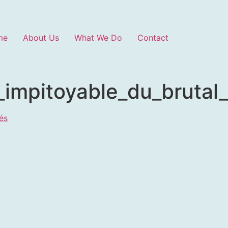
me
About Us
What We Do
Contact
impitoyable_du_brutal_c
és