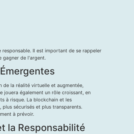
e responsable. Il est important de se rappeler
e gagner de l'argent.
s Émergentes
 de la réalité virtuelle et augmentée,
le jouera également un rôle croissant, en
s à risque. La blockchain et les
 plus sécurisés et plus transparents.
ment à prévoir.
t la Responsabilité