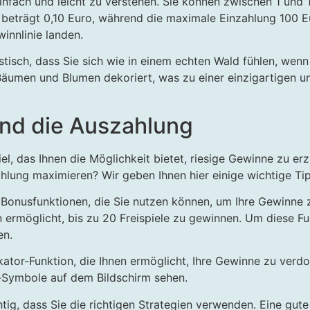
infach und leicht zu verstehen. Sie können zwischen 1 und 
 beträgt 0,10 Euro, während die maximale Einzahlung 100 E
innlinie landen.
stisch, dass Sie sich wie in einem echten Wald fühlen, wenn
Bäumen und Blumen dekoriert, was zu einer einzigartigen 
nd die Auszahlung
l, das Ihnen die Möglichkeit bietet, riesige Gewinne zu erz
lung maximieren? Wir geben Ihnen hier einige wichtige Tip
n Bonusfunktionen, die Sie nutzen können, um Ihre Gewinne 
nen ermöglicht, bis zu 20 Freispiele zu gewinnen. Um diese 
en.
likator-Funktion, die Ihnen ermöglicht, Ihre Gewinne zu ver
d-Symbole auf dem Bildschirm sehen.
ig, dass Sie die richtigen Strategien verwenden. Eine gute