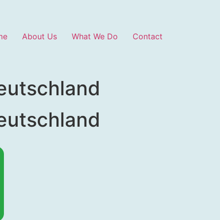
me
About Us
What We Do
Contact
Deutschland
Deutschland