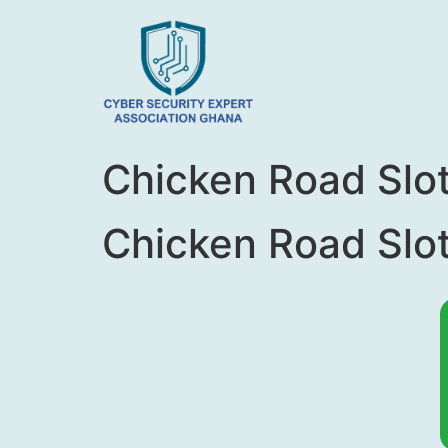
Chicken Road Slot
Chicken Road Slot