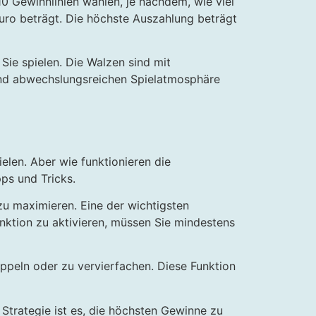
10 Gewinnlinien wählen, je nachdem, wie viel
uro beträgt. Die höchste Auszahlung beträgt
 Sie spielen. Die Walzen sind mit
und abwechslungsreichen Spielatmosphäre
ielen. Aber wie funktionieren die
ps und Tricks.
zu maximieren. Eine der wichtigsten
Funktion zu aktivieren, müssen Sie mindestens
doppeln oder zu vervierfachen. Diese Funktion
 Strategie ist es, die höchsten Gewinne zu