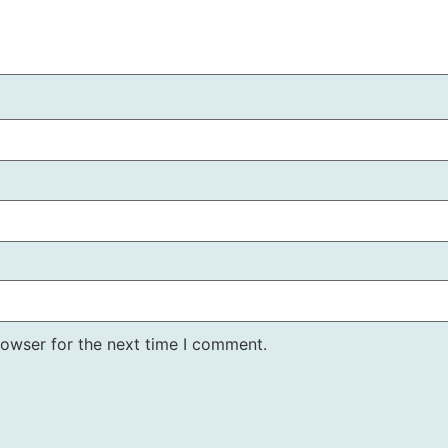
rowser for the next time I comment.