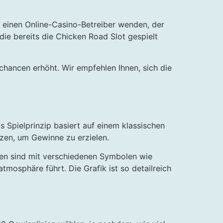
 an einen Online-Casino-Betreiber wenden, der
die bereits die Chicken Road Slot gespielt
nchancen erhöht. Wir empfehlen Ihnen, sich die
 Spielprinzip basiert auf einem klassischen
tzen, um Gewinne zu erzielen.
zen sind mit verschiedenen Symbolen wie
mosphäre führt. Die Grafik ist so detailreich