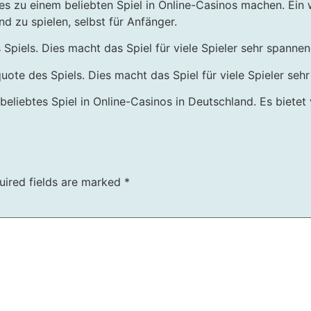
es zu einem beliebten Spiel in Online-Casinos machen. Ein wi
nd zu spielen, selbst für Anfänger.
des Spiels. Dies macht das Spiel für viele Spieler sehr spann
uote des Spiels. Dies macht das Spiel für viele Spieler sehr 
eliebtes Spiel in Online-Casinos in Deutschland. Es bietet v
uired fields are marked
*