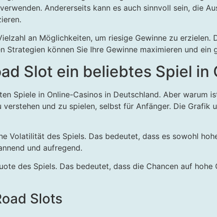
 verwenden. Andererseits kann es auch sinnvoll sein, die 
ieren.
Vielzahl an Möglichkeiten, um riesige Gewinne zu erzielen.
en Strategien können Sie Ihre Gewinne maximieren und ein 
 Slot ein beliebtes Spiel in 
ten Spiele in Online-Casinos in Deutschland. Aber warum is
 zu verstehen und zu spielen, selbst für Anfänger. Die Grafi
he Volatilität des Spiels. Das bedeutet, dass es sowohl ho
spannend und aufregend.
uote des Spiels. Das bedeutet, dass die Chancen auf hohe 
Road Slots