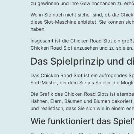
zu gewinnen und Ihre Gewinnchancen zu erhö
Wenn Sie noch nicht sicher sind, ob die Chicke
diese Slot-Maschine anbietet. Sie können sich
haben.
Insgesamt ist die Chicken Road Slot ein großa
Chicken Road Slot anzusehen und zu spielen.
Das Spielprinzip und d
Das Chicken Road Slot ist ein aufregendes Sp
Slot-Muster, bei dem Sie als Spieler die Mög
Die Grafik des Chicken Road Slots ist atemb
Hähnen, Eiern, Bäumen und Blumen dekoriert, 
und realistisch, dass Sie sich wie in einem ec
Wie funktioniert das Spiel