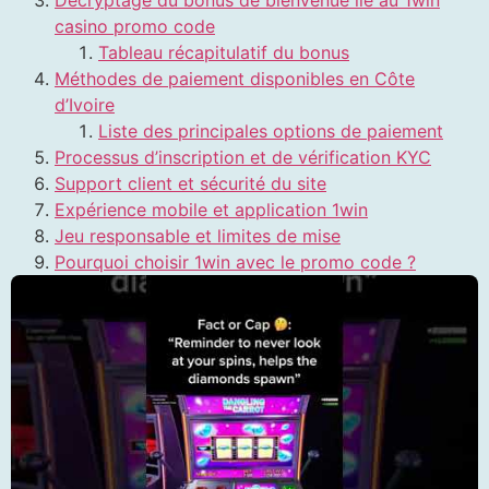
casino promo code
Tableau récapitulatif du bonus
Méthodes de paiement disponibles en Côte
d’Ivoire
Liste des principales options de paiement
Processus d’inscription et de vérification KYC
Support client et sécurité du site
Expérience mobile et application 1win
Jeu responsable et limites de mise
Pourquoi choisir 1win avec le promo code ?