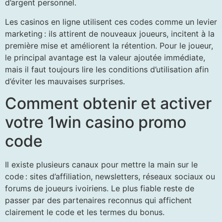
d’argent personnel.
Les casinos en ligne utilisent ces codes comme un levier
marketing : ils attirent de nouveaux joueurs, incitent à la
première mise et améliorent la rétention. Pour le joueur,
le principal avantage est la valeur ajoutée immédiate,
mais il faut toujours lire les conditions d’utilisation afin
d’éviter les mauvaises surprises.
Comment obtenir et activer
votre 1win casino promo
code
Il existe plusieurs canaux pour mettre la main sur le
code : sites d’affiliation, newsletters, réseaux sociaux ou
forums de joueurs ivoiriens. Le plus fiable reste de
passer par des partenaires reconnus qui affichent
clairement le code et les termes du bonus.