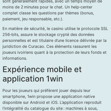
sont généralement rapides, avec un temps moyen de
moins de 2 minutes pour le chat. Un help‑center
complet classe les questions par thèmes (bonus,
paiement, jeu responsable, etc.).
En matière de sécurité, le casino utilise le protocole SSL
256‑bits, assure le stockage crypté des données
personnelles et est titulaire d’une licence délivrée par la
juridiction de Curacao. Ces éléments rassurent les
joueurs ivoiriens quant à la protection de leurs fonds et
informations.
Expérience mobile et
application 1win
Pour les joueurs qui préfèrent jouer depuis leur
smartphone, 1win propose une application native
disponible sur Android et iOS. L’application reproduit
l’intégralité du catalogue du site : machines à sous,