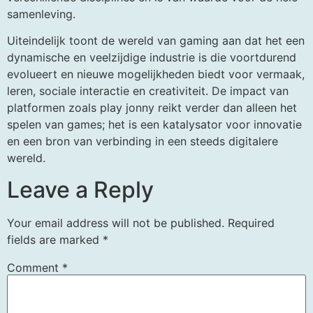
samenleving.
Uiteindelijk toont de wereld van gaming aan dat het een
dynamische en veelzijdige industrie is die voortdurend
evolueert en nieuwe mogelijkheden biedt voor vermaak,
leren, sociale interactie en creativiteit. De impact van
platformen zoals play jonny reikt verder dan alleen het
spelen van games; het is een katalysator voor innovatie
en een bron van verbinding in een steeds digitalere
wereld.
Leave a Reply
Your email address will not be published.
Required
fields are marked
*
Comment
*