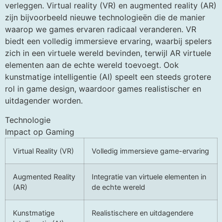
verleggen. Virtual reality (VR) en augmented reality (AR)
zijn bijvoorbeeld nieuwe technologieën die de manier
waarop we games ervaren radicaal veranderen. VR
biedt een volledig immersieve ervaring, waarbij spelers
zich in een virtuele wereld bevinden, terwijl AR virtuele
elementen aan de echte wereld toevoegt. Ook
kunstmatige intelligentie (AI) speelt een steeds grotere
rol in game design, waardoor games realistischer en
uitdagender worden.
Technologie
Impact op Gaming
Virtual Reality (VR)
Volledig immersieve game-ervaring
Augmented Reality
Integratie van virtuele elementen in
(AR)
de echte wereld
Kunstmatige
Realistischere en uitdagendere