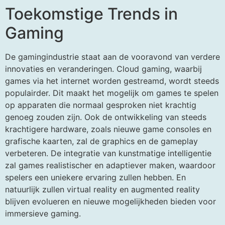
Toekomstige Trends in
Gaming
De gamingindustrie staat aan de vooravond van verdere
innovaties en veranderingen. Cloud gaming, waarbij
games via het internet worden gestreamd, wordt steeds
populairder. Dit maakt het mogelijk om games te spelen
op apparaten die normaal gesproken niet krachtig
genoeg zouden zijn. Ook de ontwikkeling van steeds
krachtigere hardware, zoals nieuwe game consoles en
grafische kaarten, zal de graphics en de gameplay
verbeteren. De integratie van kunstmatige intelligentie
zal games realistischer en adaptiever maken, waardoor
spelers een uniekere ervaring zullen hebben. En
natuurlijk zullen virtual reality en augmented reality
blijven evolueren en nieuwe mogelijkheden bieden voor
immersieve gaming.