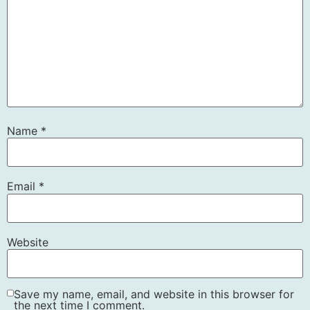
Name
*
Email
*
Website
Save my name, email, and website in this browser for
the next time I comment.