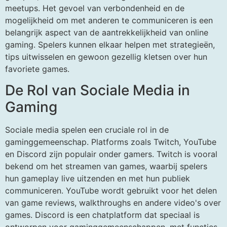
meetups. Het gevoel van verbondenheid en de
mogelijkheid om met anderen te communiceren is een
belangrijk aspect van de aantrekkelijkheid van online
gaming. Spelers kunnen elkaar helpen met strategieën,
tips uitwisselen en gewoon gezellig kletsen over hun
favoriete games.
De Rol van Sociale Media in
Gaming
Sociale media spelen een cruciale rol in de
gaminggemeenschap. Platforms zoals Twitch, YouTube
en Discord zijn populair onder gamers. Twitch is vooral
bekend om het streamen van games, waarbij spelers
hun gameplay live uitzenden en met hun publiek
communiceren. YouTube wordt gebruikt voor het delen
van game reviews, walkthroughs en andere video's over
games. Discord is een chatplatform dat speciaal is