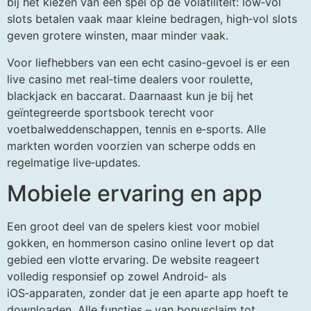
bij het kiezen van een spel op de volatiliteit: low‑vol
slots betalen vaak maar kleine bedragen, high‑vol slots
geven grotere winsten, maar minder vaak.
Voor liefhebbers van een echt casino‑gevoel is er een
live casino met real‑time dealers voor roulette,
blackjack en baccarat. Daarnaast kun je bij het
geïntegreerde sportsbook terecht voor
voetbalweddenschappen, tennis en e‑sports. Alle
markten worden voorzien van scherpe odds en
regelmatige live‑updates.
Mobiele ervaring en app
Een groot deel van de spelers kiest voor mobiel
gokken, en hommerson casino online levert op dat
gebied een vlotte ervaring. De website reageert
volledig responsief op zowel Android‑ als
iOS‑apparaten, zonder dat je een aparte app hoeft te
downloaden. Alle functies – van bonusclaim tot