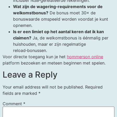
inclusief NSB‑gerelateerde rekeningen.
Wat zijn de wagering‑requirements voor de
welkomstbonus?
De bonus moet 30× de
bonuswaarde omspeeld worden voordat je kunt
opnemen.
Is er een limiet op het aantal keren dat ik kan
claimen?
Ja, de welkomstbonus is éénmalig per
huishouden, maar er zijn regelmatige
reload‑bonussen.
Voor directe toegang kun je het
hommerson online
platform bezoeken en meteen beginnen met spelen.
Leave a Reply
Your email address will not be published.
Required
fields are marked
*
Comment
*