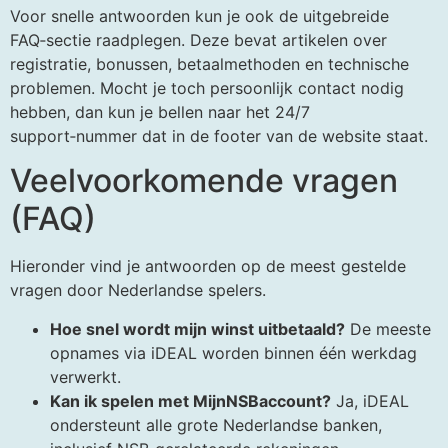
Voor snelle antwoorden kun je ook de uitgebreide
FAQ‑sectie raadplegen. Deze bevat artikelen over
registratie, bonussen, betaalmethoden en technische
problemen. Mocht je toch persoonlijk contact nodig
hebben, dan kun je bellen naar het 24/7
support‑nummer dat in de footer van de website staat.
Veelvoorkomende vragen
(FAQ)
Hieronder vind je antwoorden op de meest gestelde
vragen door Nederlandse spelers.
Hoe snel wordt mijn winst uitbetaald?
De meeste
opnames via iDEAL worden binnen één werkdag
verwerkt.
Kan ik spelen met MijnNSBaccount?
Ja, iDEAL
ondersteunt alle grote Nederlandse banken,