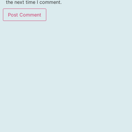
the next time I comment.