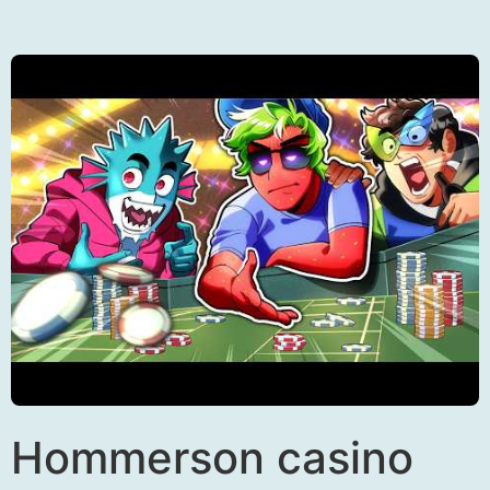
Hommerson casino