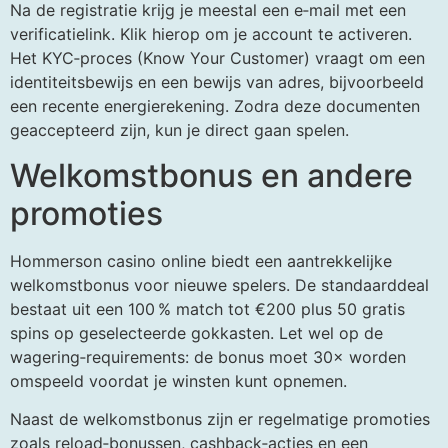
Na de registratie krijg je meestal een e‑mail met een
verificatielink. Klik hierop om je account te activeren.
Het KYC‑proces (Know Your Customer) vraagt om een
identiteitsbewijs en een bewijs van adres, bijvoorbeeld
een recente energierekening. Zodra deze documenten
geaccepteerd zijn, kun je direct gaan spelen.
Welkomstbonus en andere
promoties
Hommerson casino online biedt een aantrekkelijke
welkomstbonus voor nieuwe spelers. De standaarddeal
bestaat uit een 100 % match tot €200 plus 50 gratis
spins op geselecteerde gokkasten. Let wel op de
wagering‑requirements: de bonus moet 30× worden
omspeeld voordat je winsten kunt opnemen.
Naast de welkomstbonus zijn er regelmatige promoties
zoals reload‑bonussen, cashback‑acties en een