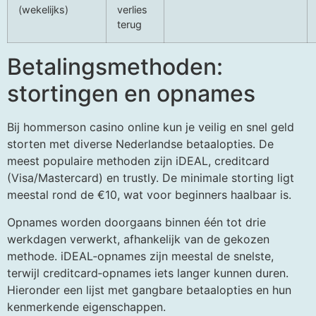
(wekelijks)
verlies
terug
Betalingsmethoden:
stortingen en opnames
Bij hommerson casino online kun je veilig en snel geld
storten met diverse Nederlandse betaalopties. De
meest populaire methoden zijn iDEAL, creditcard
(Visa/Mastercard) en trustly. De minimale storting ligt
meestal rond de €10, wat voor beginners haalbaar is.
Opnames worden doorgaans binnen één tot drie
werkdagen verwerkt, afhankelijk van de gekozen
methode. iDEAL‑opnames zijn meestal de snelste,
terwijl creditcard‑opnames iets langer kunnen duren.
Hieronder een lijst met gangbare betaalopties en hun
kenmerkende eigenschappen.