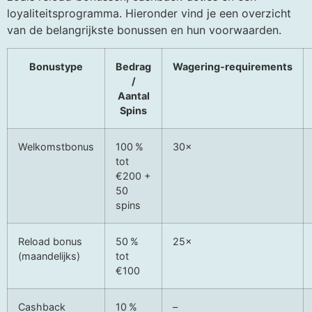
loyaliteitsprogramma. Hieronder vind je een overzicht
van de belangrijkste bonussen en hun voorwaarden.
Bonustype
Bedrag
Wagering‑requirements
/
Aantal
Spins
Welkomstbonus
100 %
30×
tot
€200 +
50
spins
Reload bonus
50 %
25×
(maandelijks)
tot
€100
Cashback
10 %
–