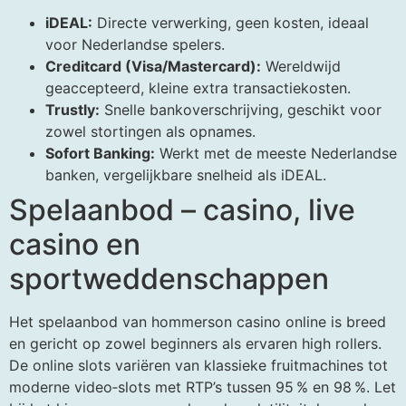
iDEAL:
Directe verwerking, geen kosten, ideaal
voor Nederlandse spelers.
Creditcard (Visa/Mastercard):
Wereldwijd
geaccepteerd, kleine extra transactiekosten.
Trustly:
Snelle bankoverschrijving, geschikt voor
zowel stortingen als opnames.
Sofort Banking:
Werkt met de meeste Nederlandse
banken, vergelijkbare snelheid als iDEAL.
Spelaanbod – casino, live
casino en
sportweddenschappen
Het spelaanbod van hommerson casino online is breed
en gericht op zowel beginners als ervaren high rollers.
De online slots variëren van klassieke fruitmachines tot
moderne video‑slots met RTP’s tussen 95 % en 98 %. Let