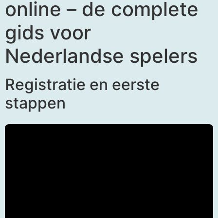
online – de complete
gids voor
Nederlandse spelers
Registratie en eerste
stappen