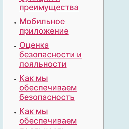
преимущества
Мобильное
приложение
Оценка
безопасности и
лояльности
Как мы
обеспечиваем
безопасность
Как мы
обеспечиваем