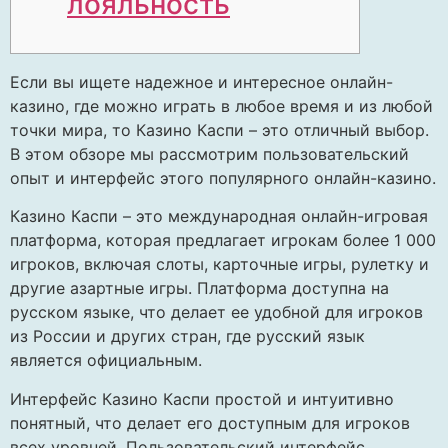
лояльность
Если вы ищете надежное и интересное онлайн-
казино, где можно играть в любое время и из любой
точки мира, то Казино Каспи – это отличный выбор.
В этом обзоре мы рассмотрим пользовательский
опыт и интерфейс этого популярного онлайн-казино.
Казино Каспи – это международная онлайн-игровая
платформа, которая предлагает игрокам более 1 000
игроков, включая слоты, карточные игры, рулетку и
другие азартные игры. Платформа доступна на
русском языке, что делает ее удобной для игроков
из России и других стран, где русский язык
является официальным.
Интерфейс Казино Каспи простой и интуитивно
понятный, что делает его доступным для игроков
всех уровней. Пользовательский интерфейс