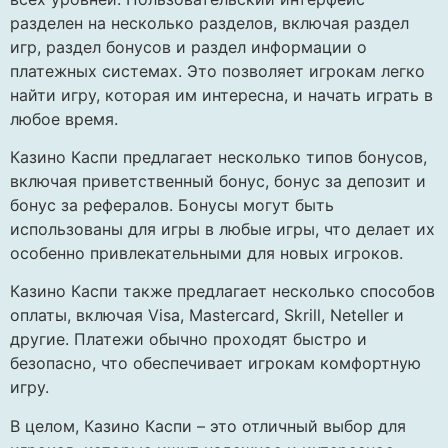
разделен на несколько разделов, включая раздел
игр, раздел бонусов и раздел информации о
платежных системах. Это позволяет игрокам легко
найти игру, которая им интересна, и начать играть в
любое время.
Казино Каспи предлагает несколько типов бонусов,
включая приветственный бонус, бонус за депозит и
бонус за рефералов. Бонусы могут быть
использованы для игры в любые игры, что делает их
особенно привлекательными для новых игроков.
Казино Каспи также предлагает несколько способов
оплаты, включая Visa, Mastercard, Skrill, Neteller и
другие. Платежи обычно проходят быстро и
безопасно, что обеспечивает игрокам комфортную
игру.
В целом, Казино Каспи – это отличный выбор для