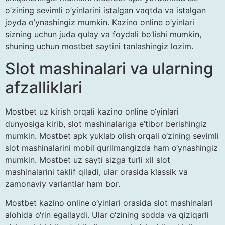
o’zining sevimli o’yinlarini istalgan vaqtda va istalgan
joyda o’ynashingiz mumkin. Kazino online o’yinlari
sizning uchun juda qulay va foydali bo’lishi mumkin,
shuning uchun mostbet saytini tanlashingiz lozim.
Slot mashinalari va ularning
afzalliklari
Mostbet uz kirish orqali kazino online o‘yinlari
dunyosiga kirib, slot mashinalariga e’tibor berishingiz
mumkin. Mostbet apk yuklab olish orqali o‘zining sevimli
slot mashinalarini mobil qurilmangizda ham o‘ynashingiz
mumkin. Mostbet uz sayti sizga turli xil slot
mashinalarini taklif qiladi, ular orasida klassik va
zamonaviy variantlar ham bor.
Mostbet kazino online o‘yinlari orasida slot mashinalari
alohida o‘rin egallaydi. Ular o‘zining sodda va qiziqarli