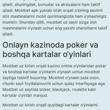
qiladi, shuningdek, bonuslar va aksiyalarni ham taklif
qiladi. Mostbet apk yuklab olish orqali o‘zining sevimli
slot mashinalarini mobil qurilmangizda ham o‘ynashingiz
mumkin. Shunday qilib, mostbet uz sayti sizga slot
mashinalarini o‘ynash uchun eng yaxshi sharoitlarni taklif
qiladi.
Onlayn kazinoda poker va
boshqa kartalar o‘yinlari
Mostbet uz kirish orqali kazino online o‘yinlaridan poker
va boshqa kartalar o‘yinlarini o‘ynash uchun mostbet
saytiga tashrif buyuring. Mostbet o’ynash juda oson,
chunki sayt foydalanuvchi uchun qulay interfeysga ega.
Mostbet uz saytida poker, blackjack, roulette kabi
kartalar o‘yinlari mavjud.
Mostbet uz kirish orqali quyidagi kartalar o‘yinlarini