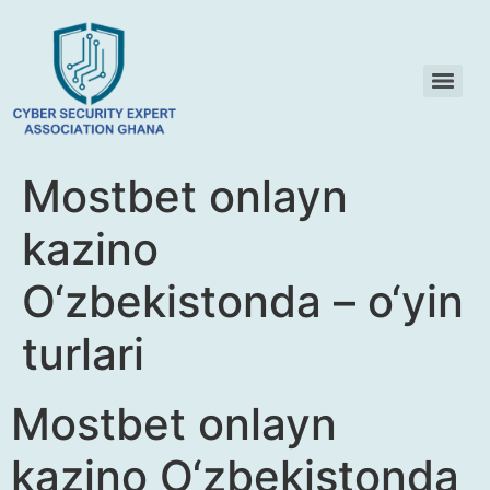
Mostbet onlayn
kazino
O‘zbekistonda – o‘yin
turlari
Mostbet onlayn
kazino O‘zbekistonda