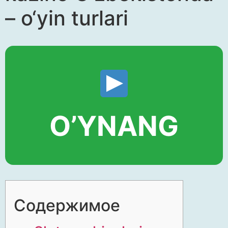
– o‘yin turlari
O’YNANG
Содержимое