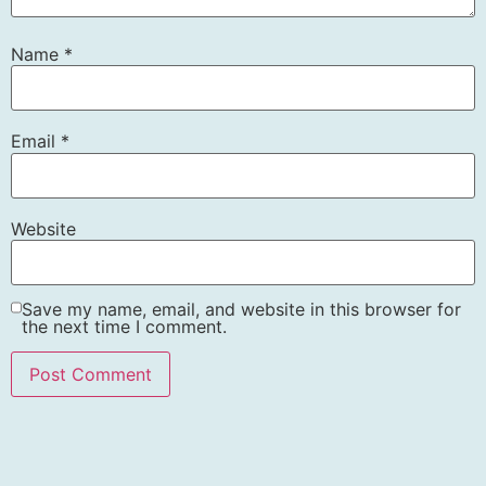
Name
*
Email
*
Website
Save my name, email, and website in this browser for
the next time I comment.