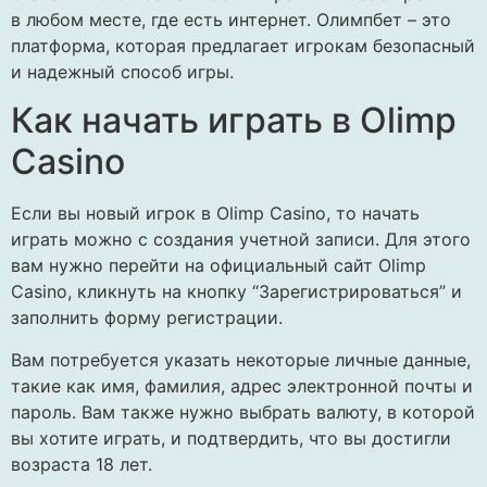
в любом месте, где есть интернет. Олимпбет – это
платформа, которая предлагает игрокам безопасный
и надежный способ игры.
Как начать играть в Olimp
Casino
Если вы новый игрок в Olimp Casino, то начать
играть можно с создания учетной записи. Для этого
вам нужно перейти на официальный сайт Olimp
Casino, кликнуть на кнопку “Зарегистрироваться” и
заполнить форму регистрации.
Вам потребуется указать некоторые личные данные,
такие как имя, фамилия, адрес электронной почты и
пароль. Вам также нужно выбрать валюту, в которой
вы хотите играть, и подтвердить, что вы достигли
возраста 18 лет.