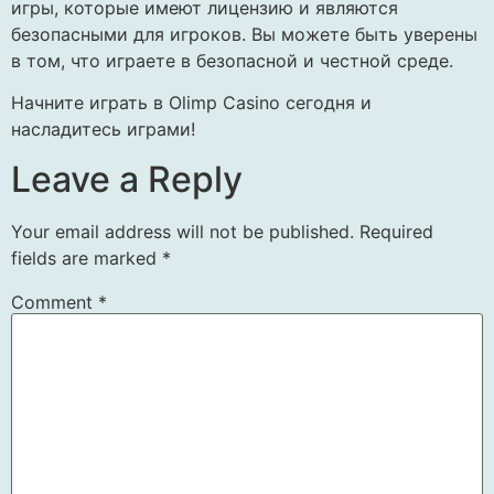
игры, которые имеют лицензию и являются
безопасными для игроков. Вы можете быть уверены
в том, что играете в безопасной и честной среде.
Начните играть в Olimp Casino сегодня и
насладитесь играми!
Leave a Reply
Your email address will not be published.
Required
fields are marked
*
Comment
*