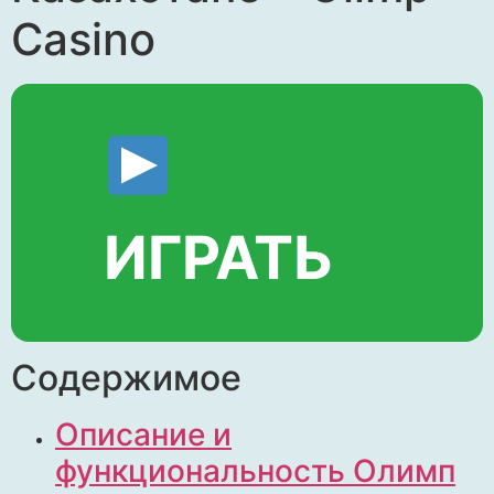
Casino
ИГРАТЬ
Содержимое
Описание и
функциональность Олимп