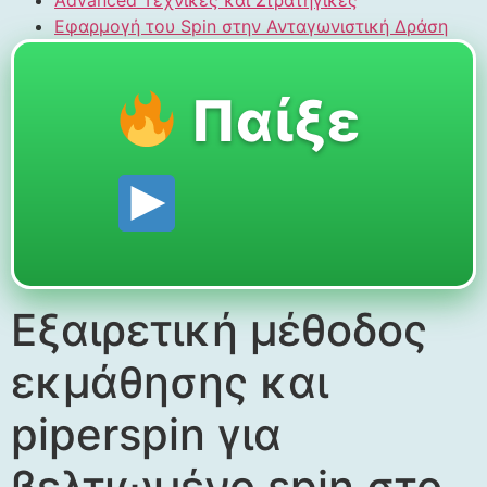
Εφαρμογή του Spin στην Ανταγωνιστική Δράση
Παίξε
Εξαιρετική μέθοδος
εκμάθησης και
piperspin για
βελτιωμένο spin στο