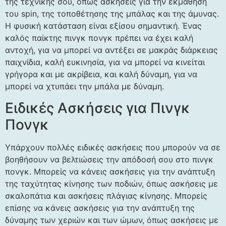
της τεχνικής σου, όπως ασκήσεις για την εκμάθηση
του spin, της τοποθέτησης της μπάλας και της άμυνας.
Η φυσική κατάσταση είναι εξίσου σημαντική. Ένας
καλός παίκτης πινγκ πονγκ πρέπει να έχει καλή
αντοχή, για να μπορεί να αντέξει σε μακράς διάρκειας
παιχνίδια, καλή ευκινησία, για να μπορεί να κινείται
γρήγορα και με ακρίβεια, και καλή δύναμη, για να
μπορεί να χτυπάει την μπάλα με δύναμη.
Ειδικές Ασκήσεις για Πινγκ
Πονγκ
Υπάρχουν πολλές ειδικές ασκήσεις που μπορούν να σε
βοηθήσουν να βελτιώσεις την απόδοσή σου στο πινγκ
πονγκ. Μπορείς να κάνεις ασκήσεις για την ανάπτυξη
της ταχύτητας κίνησης των ποδιών, όπως ασκήσεις με
σκαλοπάτια και ασκήσεις πλάγιας κίνησης. Μπορείς
επίσης να κάνεις ασκήσεις για την ανάπτυξη της
δύναμης των χεριών και των ώμων, όπως ασκήσεις με