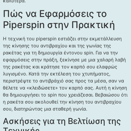
καλύτερα.
Πώς να Εφαρμόσεις το
Piperspin στην Πρακτική
Η τεχνική του piperspin εστιάζει στην εκμετάλλευση
της κίνησης του αντιβραχίου και της γωνίας της
ρακέτας για τη δημιουργία έντονου spin. Για να την
εφαρμόσεις στην πράξη, ξεκίνησε με μια χαλαρή λαβή
της ρακέτας και κράτησε τον καρπό σου ελαφρώς
λυγισμένο. Κατά την εκτέλεση του χτυπήματος,
περιστρέψτε το αντιβράχιό σας προς τα μέσα, σαν να
θέλετε να «κλειδώσετε» τον καρπό σας. Αυτή η κίνηση
θα δημιουργήσει το spin που χρειάζεσαι. Βεβαιώσου ότι
η ρακέτα σου ακολουθεί την κίνηση του αντιβραχίου
σου, διατηρώντας μια σταθερή γωνία.
Ασκήσεις για τη Βελτίωση της
Τεχνικής