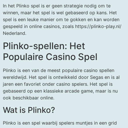
In het Plinko spel is er geen strategie nodig om te
winnen, maar het spel is wel gebaseerd op kans. Het
spel is een leuke manier om te gokken en kan worden
gespeeld in online casinos, zoals https://plinko-play.nl/
Nederland.
Plinko-spellen: Het
Populaire Casino Spel
Plinko is een van de meest populaire casino spellen
wereldwijd. Het spel is ontwikkeld door Segas en is al
jaren een favoriet onder casino spelers. Het spel is
gebaseerd op een klassieke arcade game, maar is nu
ook beschikbaar online.
Wat is Plinko?
Plinko is een spel waarbij spelers muntjes in een grid