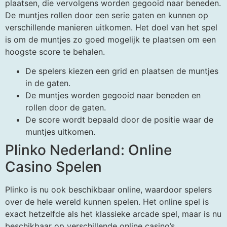
plaatsen, die vervolgens worden gegooid naar beneden.
De muntjes rollen door een serie gaten en kunnen op
verschillende manieren uitkomen. Het doel van het spel
is om de muntjes zo goed mogelijk te plaatsen om een
hoogste score te behalen.
De spelers kiezen een grid en plaatsen de muntjes
in de gaten.
De muntjes worden gegooid naar beneden en
rollen door de gaten.
De score wordt bepaald door de positie waar de
muntjes uitkomen.
Plinko Nederland: Online
Casino Spelen
Plinko is nu ook beschikbaar online, waardoor spelers
over de hele wereld kunnen spelen. Het online spel is
exact hetzelfde als het klassieke arcade spel, maar is nu
beschikbaar op verschillende online casino’s.