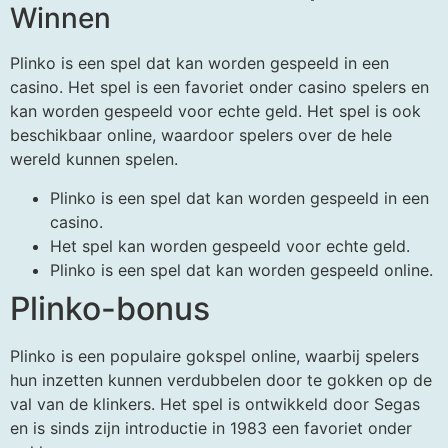
Winnen
Plinko is een spel dat kan worden gespeeld in een
casino. Het spel is een favoriet onder casino spelers en
kan worden gespeeld voor echte geld. Het spel is ook
beschikbaar online, waardoor spelers over de hele
wereld kunnen spelen.
Plinko is een spel dat kan worden gespeeld in een
casino.
Het spel kan worden gespeeld voor echte geld.
Plinko is een spel dat kan worden gespeeld online.
Plinko-bonus
Plinko is een populaire gokspel online, waarbij spelers
hun inzetten kunnen verdubbelen door te gokken op de
val van de klinkers. Het spel is ontwikkeld door Segas
en is sinds zijn introductie in 1983 een favoriet onder