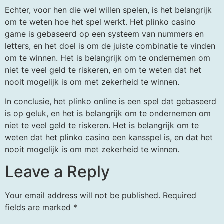
Echter, voor hen die wel willen spelen, is het belangrijk
om te weten hoe het spel werkt. Het plinko casino
game is gebaseerd op een systeem van nummers en
letters, en het doel is om de juiste combinatie te vinden
om te winnen. Het is belangrijk om te ondernemen om
niet te veel geld te riskeren, en om te weten dat het
nooit mogelijk is om met zekerheid te winnen.
In conclusie, het plinko online is een spel dat gebaseerd
is op geluk, en het is belangrijk om te ondernemen om
niet te veel geld te riskeren. Het is belangrijk om te
weten dat het plinko casino een kansspel is, en dat het
nooit mogelijk is om met zekerheid te winnen.
Leave a Reply
Your email address will not be published.
Required
fields are marked
*