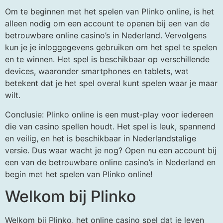
Om te beginnen met het spelen van Plinko online, is het
alleen nodig om een account te openen bij een van de
betrouwbare online casino’s in Nederland. Vervolgens
kun je je inloggegevens gebruiken om het spel te spelen
en te winnen. Het spel is beschikbaar op verschillende
devices, waaronder smartphones en tablets, wat
betekent dat je het spel overal kunt spelen waar je maar
wilt.
Conclusie: Plinko online is een must-play voor iedereen
die van casino spellen houdt. Het spel is leuk, spannend
en veilig, en het is beschikbaar in Nederlandstalige
versie. Dus waar wacht je nog? Open nu een account bij
een van de betrouwbare online casino’s in Nederland en
begin met het spelen van Plinko online!
Welkom bij Plinko
Welkom bij Plinko, het online casino spel dat je leven