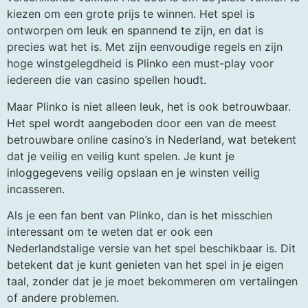
kiezen om een grote prijs te winnen. Het spel is
ontworpen om leuk en spannend te zijn, en dat is
precies wat het is. Met zijn eenvoudige regels en zijn
hoge winstgelegdheid is Plinko een must-play voor
iedereen die van casino spellen houdt.
Maar Plinko is niet alleen leuk, het is ook betrouwbaar.
Het spel wordt aangeboden door een van de meest
betrouwbare online casino’s in Nederland, wat betekent
dat je veilig en veilig kunt spelen. Je kunt je
inloggegevens veilig opslaan en je winsten veilig
incasseren.
Als je een fan bent van Plinko, dan is het misschien
interessant om te weten dat er ook een
Nederlandstalige versie van het spel beschikbaar is. Dit
betekent dat je kunt genieten van het spel in je eigen
taal, zonder dat je je moet bekommeren om vertalingen
of andere problemen.