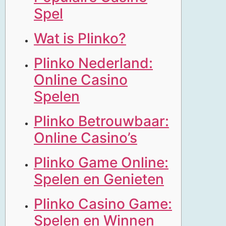
Spel
Wat is Plinko?
Plinko Nederland:
Online Casino
Spelen
Plinko Betrouwbaar:
Online Casino’s
Plinko Game Online:
Spelen en Genieten
Plinko Casino Game:
Spelen en Winnen