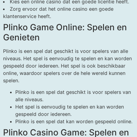
Kies een online casino dat een goede licentie heeft.
Zorg ervoor dat het online casino een goede
klantenservice heeft.
Plinko Game Online: Spelen en
Genieten
Plinko is een spel dat geschikt is voor spelers van alle
niveaus. Het spel is eenvoudig te spelen en kan worden
gespeeld door iedereen. Het spel is ook beschikbaar
online, waardoor spelers over de hele wereld kunnen
spelen.
Plinko is een spel dat geschikt is voor spelers van
alle niveaus.
Het spel is eenvoudig te spelen en kan worden
gespeeld door iedereen.
Plinko is een spel dat kan worden gespeeld online.
Plinko Casino Game: Spelen en