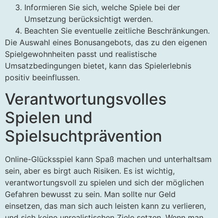
Informieren Sie sich, welche Spiele bei der
Umsetzung berücksichtigt werden.
Beachten Sie eventuelle zeitliche Beschränkungen.
Die Auswahl eines Bonusangebots, das zu den eigenen
Spielgewohnheiten passt und realistische
Umsatzbedingungen bietet, kann das Spielerlebnis
positiv beeinflussen.
Verantwortungsvolles
Spielen und
Spielsuchtprävention
Online-Glücksspiel kann Spaß machen und unterhaltsam
sein, aber es birgt auch Risiken. Es ist wichtig,
verantwortungsvoll zu spielen und sich der möglichen
Gefahren bewusst zu sein. Man sollte nur Geld
einsetzen, das man sich auch leisten kann zu verlieren,
und sich keine unrealistischen Ziele setzen. Wenn man