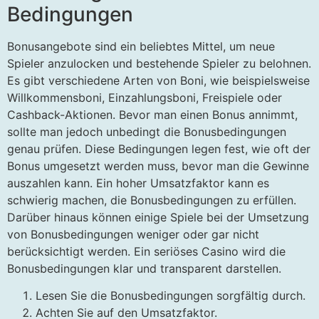
Bedingungen
Bonusangebote sind ein beliebtes Mittel, um neue
Spieler anzulocken und bestehende Spieler zu belohnen.
Es gibt verschiedene Arten von Boni, wie beispielsweise
Willkommensboni, Einzahlungsboni, Freispiele oder
Cashback-Aktionen. Bevor man einen Bonus annimmt,
sollte man jedoch unbedingt die Bonusbedingungen
genau prüfen. Diese Bedingungen legen fest, wie oft der
Bonus umgesetzt werden muss, bevor man die Gewinne
auszahlen kann. Ein hoher Umsatzfaktor kann es
schwierig machen, die Bonusbedingungen zu erfüllen.
Darüber hinaus können einige Spiele bei der Umsetzung
von Bonusbedingungen weniger oder gar nicht
berücksichtigt werden. Ein seriöses Casino wird die
Bonusbedingungen klar und transparent darstellen.
Lesen Sie die Bonusbedingungen sorgfältig durch.
Achten Sie auf den Umsatzfaktor.