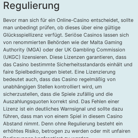
Regulierung
Bevor man sich für ein Online-Casino entscheidet, sollte
man unbedingt prüfen, ob dieses über eine gültige
Glücksspiellizenz verfügt. Seriöse Casinos lassen sich
von renommierten Behörden wie der Malta Gaming
Authority (MGA) oder der UK Gambling Commission
(UKGC) lizensieren. Diese Lizenzen garantieren, dass
das Casino bestimmte Sicherheitsstandards einhält und
faire Spielbedingungen bietet. Eine Lizenzierung
bedeutet auch, dass das Casino regelmäßig von
unabhängigen Stellen kontrolliert wird, um
sicherzustellen, dass die Spiele zufällig und die
Auszahlungsquoten korrekt sind. Das Fehlen einer
Lizenz ist ein deutliches Warnsignal und sollte dazu
führen, dass man von einem Spiel in diesem Casino
Abstand nimmt. Denn ohne Regulierung besteht ein
erhöhtes Risiko, betrogen zu werden oder mit unfairen