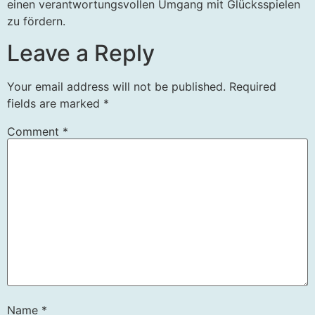
einen verantwortungsvollen Umgang mit Glücksspielen
zu fördern.
Leave a Reply
Your email address will not be published.
Required
fields are marked
*
Comment
*
Name
*