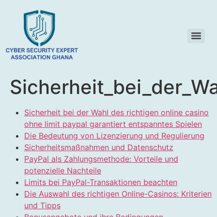
Sicherheit_bei_der_Wa
Sicherheit bei der Wahl des richtigen online casino
ohne limit paypal garantiert entspanntes Spielen
Die Bedeutung von Lizenzierung und Regulierung
Sicherheitsmaßnahmen und Datenschutz
PayPal als Zahlungsmethode: Vorteile und
potenzielle Nachteile
Limits bei PayPal-Transaktionen beachten
Die Auswahl des richtigen Online-Casinos: Kriterien
und Tipps
Bonusangebote und ihre Bedingungen