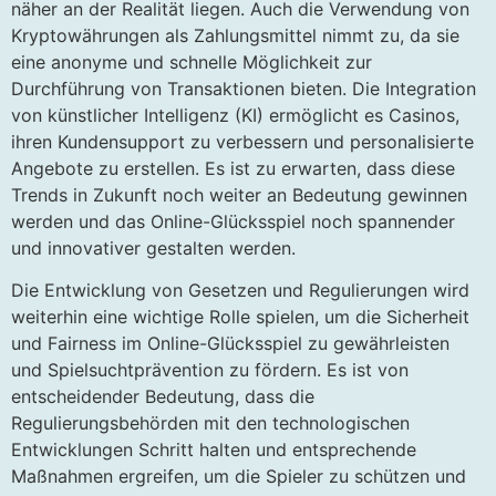
näher an der Realität liegen. Auch die Verwendung von
Kryptowährungen als Zahlungsmittel nimmt zu, da sie
eine anonyme und schnelle Möglichkeit zur
Durchführung von Transaktionen bieten. Die Integration
von künstlicher Intelligenz (KI) ermöglicht es Casinos,
ihren Kundensupport zu verbessern und personalisierte
Angebote zu erstellen. Es ist zu erwarten, dass diese
Trends in Zukunft noch weiter an Bedeutung gewinnen
werden und das Online-Glücksspiel noch spannender
und innovativer gestalten werden.
Die Entwicklung von Gesetzen und Regulierungen wird
weiterhin eine wichtige Rolle spielen, um die Sicherheit
und Fairness im Online-Glücksspiel zu gewährleisten
und Spielsuchtprävention zu fördern. Es ist von
entscheidender Bedeutung, dass die
Regulierungsbehörden mit den technologischen
Entwicklungen Schritt halten und entsprechende
Maßnahmen ergreifen, um die Spieler zu schützen und