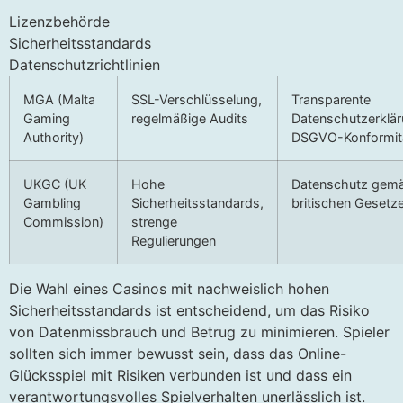
Lizenzbehörde
Sicherheitsstandards
Datenschutzrichtlinien
MGA (Malta
SSL-Verschlüsselung,
Transparente
Gaming
regelmäßige Audits
Datenschutzerklär
Authority)
DSGVO-Konformit
UKGC (UK
Hohe
Datenschutz gem
Gambling
Sicherheitsstandards,
britischen Gesetz
Commission)
strenge
Regulierungen
Die Wahl eines Casinos mit nachweislich hohen
Sicherheitsstandards ist entscheidend, um das Risiko
von Datenmissbrauch und Betrug zu minimieren. Spieler
sollten sich immer bewusst sein, dass das Online-
Glücksspiel mit Risiken verbunden ist und dass ein
verantwortungsvolles Spielverhalten unerlässlich ist.