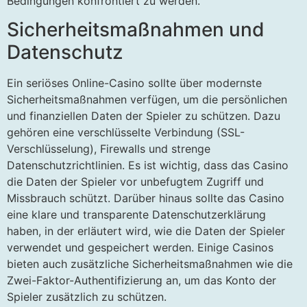
Bedingungen konfrontiert zu werden.
Sicherheitsmaßnahmen und
Datenschutz
Ein seriöses Online-Casino sollte über modernste
Sicherheitsmaßnahmen verfügen, um die persönlichen
und finanziellen Daten der Spieler zu schützen. Dazu
gehören eine verschlüsselte Verbindung (SSL-
Verschlüsselung), Firewalls und strenge
Datenschutzrichtlinien. Es ist wichtig, dass das Casino
die Daten der Spieler vor unbefugtem Zugriff und
Missbrauch schützt. Darüber hinaus sollte das Casino
eine klare und transparente Datenschutzerklärung
haben, in der erläutert wird, wie die Daten der Spieler
verwendet und gespeichert werden. Einige Casinos
bieten auch zusätzliche Sicherheitsmaßnahmen wie die
Zwei-Faktor-Authentifizierung an, um das Konto der
Spieler zusätzlich zu schützen.