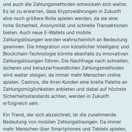
und auch die Zahlungsmethoden entwickeln sich weiter.
Es ist zu erwarten, dass Kryptowährungen in Zukunft
eine noch größere Rolle spielen werden, da sie eine
hohe Sicherheit, Anonymität und schnelle Transaktionen
bieten. Auch neue E-Wallets und mobile
Zahlungslösungen werden wahrscheinlich an Bedeutung
gewinnen. Die Integration von künstlicher Intelligenz und
Blockchain-Technologie könnte ebenfalls zu innovativen
Zahlungslösungen führen. Die Nachfrage nach schnellen,
sicheren und benutzerfreundlichen Zahlungsmethoden
wird weiter steigen, da immer mehr Menschen online
spielen. Casinos, die ihren Kunden eine breite Palette an
Zahlungsmöglichkeiten anbieten und dabei auf höchste
Sicherheitsstandards achten, werden in Zukunft
erfolgreich sein.
Ein Trend, der sich abzeichnet, ist die zunehmende
Bedeutung von mobilen Zahlungslösungen. Da immer
mehr Menschen über Smartphones und Tablets spielen,