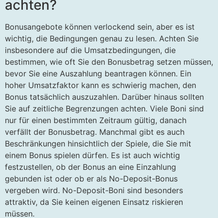
achten?
Bonusangebote können verlockend sein, aber es ist
wichtig, die Bedingungen genau zu lesen. Achten Sie
insbesondere auf die Umsatzbedingungen, die
bestimmen, wie oft Sie den Bonusbetrag setzen müssen,
bevor Sie eine Auszahlung beantragen können. Ein
hoher Umsatzfaktor kann es schwierig machen, den
Bonus tatsächlich auszuzahlen. Darüber hinaus sollten
Sie auf zeitliche Begrenzungen achten. Viele Boni sind
nur für einen bestimmten Zeitraum gültig, danach
verfällt der Bonusbetrag. Manchmal gibt es auch
Beschränkungen hinsichtlich der Spiele, die Sie mit
einem Bonus spielen dürfen. Es ist auch wichtig
festzustellen, ob der Bonus an eine Einzahlung
gebunden ist oder ob er als No-Deposit-Bonus
vergeben wird. No-Deposit-Boni sind besonders
attraktiv, da Sie keinen eigenen Einsatz riskieren
müssen.