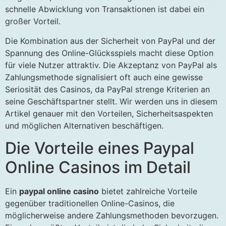
schnelle Abwicklung von Transaktionen ist dabei ein
großer Vorteil.
Die Kombination aus der Sicherheit von PayPal und der
Spannung des Online-Glücksspiels macht diese Option
für viele Nutzer attraktiv. Die Akzeptanz von PayPal als
Zahlungsmethode signalisiert oft auch eine gewisse
Seriosität des Casinos, da PayPal strenge Kriterien an
seine Geschäftspartner stellt. Wir werden uns in diesem
Artikel genauer mit den Vorteilen, Sicherheitsaspekten
und möglichen Alternativen beschäftigen.
Die Vorteile eines Paypal
Online Casinos im Detail
Ein
paypal online casino
bietet zahlreiche Vorteile
gegenüber traditionellen Online-Casinos, die
möglicherweise andere Zahlungsmethoden bevorzugen.