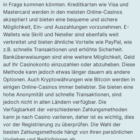
in Frage kommen könnten. Kreditkarten wie Visa und
Mastercard werden in den meisten Online-Casinos
akzeptiert und bieten eine bequeme und sichere
Möglichkeit, Ein- und Auszahlungen vorzunehmen. E-
Wallets wie Skrill und Neteller sind ebenfalls weit
verbreitet und bieten ähnliche Vorteile wie PayPal, wie
z.B. schnelle Transaktionen und erhöhte Sicherheit.
Banküberweisungen sind eine weitere Möglichkeit, Geld
auf Ihr Casinokonto einzuzahlen oder abzuheben. Diese
Methode kann jedoch etwas länger dauern als andere
Optionen. Auch Kryptowährungen wie Bitcoin werden in
einigen Online-Casinos immer beliebter. Sie bieten eine
hohe Anonymität und schnelle Transaktionen, sind
jedoch nicht in allen Ländern verfügbar. Die
Verfügbarkeit der verschiedenen Zahlungsmethoden
kann je nach Casino variieren, daher ist es wichtig, dies
vor der Registrierung zu überprüfen. Die Wahl der
besten Zahlungsmethode hängt von Ihren persönlichen
Vorlieben und Bedürfnissen ab.