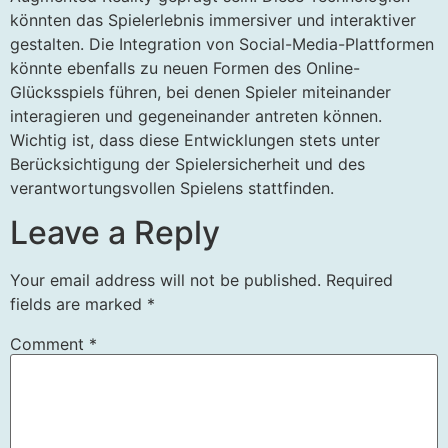
könnten das Spielerlebnis immersiver und interaktiver
gestalten. Die Integration von Social-Media-Plattformen
könnte ebenfalls zu neuen Formen des Online-
Glücksspiels führen, bei denen Spieler miteinander
interagieren und gegeneinander antreten können.
Wichtig ist, dass diese Entwicklungen stets unter
Berücksichtigung der Spielersicherheit und des
verantwortungsvollen Spielens stattfinden.
Leave a Reply
Your email address will not be published.
Required
fields are marked
*
Comment
*