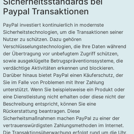
Sicherheitsstandards bei
Paypal Transaktionen
PayPal investiert kontinuierlich in modernste
Sicherheitstechnologien, um die Transaktionen seiner
Nutzer zu schützen. Dazu gehören
Verschlüsselungstechnologien, die Ihre Daten während
der Übertragung vor unbefugtem Zugriff schützen,
sowie ausgeklügelte Betrugspräventionssysteme, die
verdächtige Aktivitäten erkennen und blockieren.
Darüber hinaus bietet PayPal einen Käuferschutz, der
Sie im Falle von Problemen mit Ihrer Zahlung
unterstützt. Wenn Sie beispielsweise ein Produkt oder
eine Dienstleistung nicht erhalten oder diese nicht der
Beschreibung entspricht, können Sie eine
Rückerstattung beantragen. Diese
Sicherheitsmaßnahmen machen PayPal zu einer der
vertrauenswürdigsten Zahlungsmethoden im Internet.
Die Transaktionsüberwachung erfolgt rund um die Uhr,