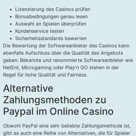
Lizenzierung des Casinos prüfen
Bonusbedingungen genau lesen
Auswahl an Spielen überprüfen
Kundenservice testen
Sicherheitsstandards bewerten
Die Bewertung der Softwareanbieter des Casinos kann
ebenfalls Aufschluss über die Qualität des Angebots
geben. Bekannte und renommierte Softwareanbieter wie
NetEnt, Microgaming oder Play'n GO stehen in der
Regel für hohe Qualität und Fairness.
Alternative
Zahlungsmethoden zu
Paypal im Online Casino
Obwohl PayPal eine sehr beliebte Zahlungsmethode ist,
gibt es auch eine Reihe von Alternativen, die für Spieler