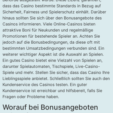
dass das Casino bestimmte Standards in Bezug auf
Sicherheit, Fairness und Spielerschutz einhält. Darüber
hinaus sollten Sie sich über den Bonusangebote des
Casinos informieren. Viele Online-Casinos bieten
attraktive Boni für Neukunden und regelmäßige
Promotionen für bestehende Spieler an. Achten Sie
jedoch auf die Bonusbedingungen, da diese oft mit
bestimmten Umsatzbedingungen verbunden sind. Ein
weiterer wichtiger Aspekt ist die Auswahl an Spielen.
Ein gutes Casino bietet eine Vielzahl von Spielen an,
darunter Spielautomaten, Tischspiele, Live-Casino-
Spiele und mehr. Stellen Sie sicher, dass das Casino Ihre
Lieblingsspiele anbietet. Schließlich sollten Sie auch den
Kundenservice des Casinos testen. Ein guter
Kundenservice ist erreichbar und hilfsbereit, falls Sie
Fragen oder Probleme haben.
Worauf bei Bonusangeboten