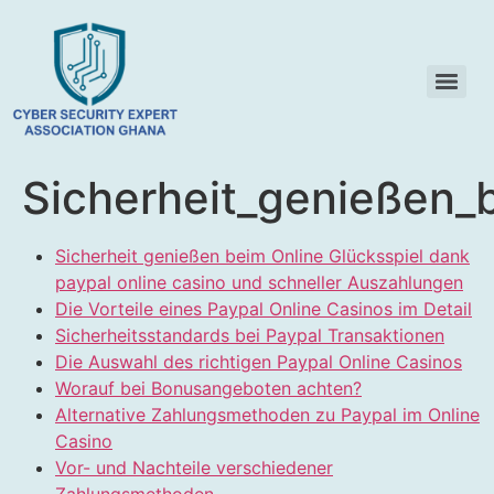
Sicherheit_genießen_
Sicherheit genießen beim Online Glücksspiel dank
paypal online casino und schneller Auszahlungen
Die Vorteile eines Paypal Online Casinos im Detail
Sicherheitsstandards bei Paypal Transaktionen
Die Auswahl des richtigen Paypal Online Casinos
Worauf bei Bonusangeboten achten?
Alternative Zahlungsmethoden zu Paypal im Online
Casino
Vor- und Nachteile verschiedener
Zahlungsmethoden