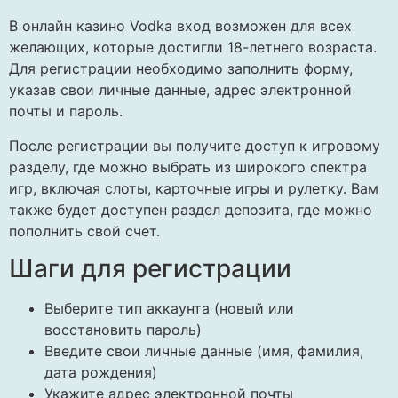
В онлайн казино Vodka вход возможен для всех
желающих, которые достигли 18-летнего возраста.
Для регистрации необходимо заполнить форму,
указав свои личные данные, адрес электронной
почты и пароль.
После регистрации вы получите доступ к игровому
разделу, где можно выбрать из широкого спектра
игр, включая слоты, карточные игры и рулетку. Вам
также будет доступен раздел депозита, где можно
пополнить свой счет.
Шаги для регистрации
Выберите тип аккаунта (новый или
восстановить пароль)
Введите свои личные данные (имя, фамилия,
дата рождения)
Укажите адрес электронной почты