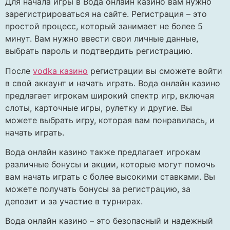
Для начала игры в Вода онлайн казино вам нужно
зарегистрироваться на сайте. Регистрация – это
простой процесс, который занимает не более 5
минут. Вам нужно ввести свои личные данные,
выбрать пароль и подтвердить регистрацию.
После
vodka казино
регистрации вы сможете войти
в свой аккаунт и начать играть. Вода онлайн казино
предлагает игрокам широкий спектр игр, включая
слоты, карточные игры, рулетку и другие. Вы
можете выбрать игру, которая вам понравилась, и
начать играть.
Вода онлайн казино также предлагает игрокам
различные бонусы и акции, которые могут помочь
вам начать играть с более высокими ставками. Вы
можете получать бонусы за регистрацию, за
депозит и за участие в турнирах.
Вода онлайн казино – это безопасный и надежный