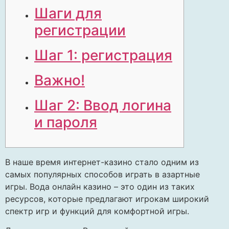
Шаги для
регистрации
Шаг 1: регистрация
Важно!
Шаг 2: Ввод логина
и пароля
В наше время интернет-казино стало одним из
самых популярных способов играть в азартные
игры. Вода онлайн казино – это один из таких
ресурсов, которые предлагают игрокам широкий
спектр игр и функций для комфортной игры.