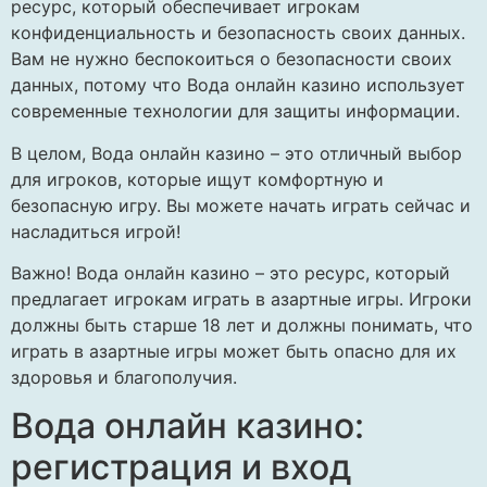
ресурс, который обеспечивает игрокам
конфиденциальность и безопасность своих данных.
Вам не нужно беспокоиться о безопасности своих
данных, потому что Вода онлайн казино использует
современные технологии для защиты информации.
В целом, Вода онлайн казино – это отличный выбор
для игроков, которые ищут комфортную и
безопасную игру. Вы можете начать играть сейчас и
насладиться игрой!
Важно! Вода онлайн казино – это ресурс, который
предлагает игрокам играть в азартные игры. Игроки
должны быть старше 18 лет и должны понимать, что
играть в азартные игры может быть опасно для их
здоровья и благополучия.
Вода онлайн казино:
регистрация и вход