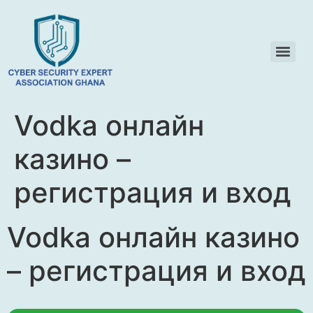
Vodka онлайн
казино –
регистрация и вход
Vodka онлайн казино
– регистрация и вход